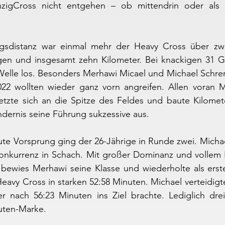
nzigCross nicht entgehen – ob mittendrin oder als 
gsdistanz war einmal mehr der Heavy Cross über zwe
en und insgesamt zehn Kilometer. Bei knackigen 31 G
 Welle los. Besonders Merhawi Micael und Michael Schre
22 wollten wieder ganz vorn angreifen. Allen voran Me
etzte sich an die Spitze des Feldes und baute Kilomete
ndernis seine Führung sukzessive aus.
te Vorsprung ging der 26-Jährige in Runde zwei. Michael
onkurrenz in Schach. Mit großer Dominanz und vollem Ei
 bewies Merhawi seine Klasse und wiederholte als erste
eavy Cross in starken 52:58 Minuten. Michael verteidigte
er nach 56:23 Minuten ins Ziel brachte. Lediglich drei
uten-Marke.