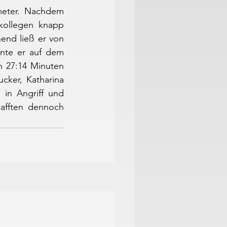
meter. Nachdem 
kollegen knapp 
nd ließ er von 
nte er auf dem 
 27:14 Minuten 
cker, Katharina 
n Angriff und 
afften dennoch 