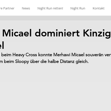
re Partner
News
Night Run retten!
Night Run
Kontakt
Micael dominiert Kinzig
l
g beim Heavy Cross konnte Merhawi Micael souverän vert
hm beim Sloopy über die halbe Distanz gleich.