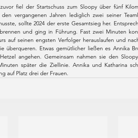
uvor fiel der Startschuss zum Sloopy über fünf Kilo
n den vergangenen Jahren lediglich zwei seiner Team
sste, sollte 2024 der erste Gesamtsieg her. Entspreche
nbrennen und ging in Führung. Fast zwei Minuten kon
rs auf seinen engsten Verfolger herauslaufen und nach
inie überqueren. Etwas gemütlicher ließen es Annika Bru
Hetzel angehen. Gemeinsam nahmen sie den Sloopy i
inuten später die Ziellinie. Annika und Katharina sch
 auf Platz drei der Frauen.