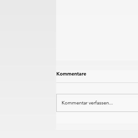
Kommentare
Kommentar verfassen...
Wangler & Müller am Loch
Lomond wieder auf dem
Podest