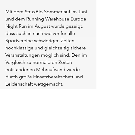
Mit dem StruxBio Sommerlauf im Juni 
und dem Running Warehouse Europe 
Night Run im August wurde gezeigt, 
dass auch in nach wie vor für alle 
Sportvereine schwierigen Zeiten 
hochklassige und gleichzeitig sichere 
Veranstaltungen möglich sind. Den im 
Vergleich zu normaleren Zeiten 
entstandenen Mehraufwand wurde 
durch große Einsatzbereitschaft und 
Leidenschaft wettgemacht.
Im Nachgang ziehen Natalie Wangler, 
Jonas Müller und Patrick Brucker, Orga-
Leiter und Team-Vorstände, eine 
positive Bilanz. Sie zeigen sich 
glücklich über den Lohn, den das 
gesamte Team in den vergangenen 