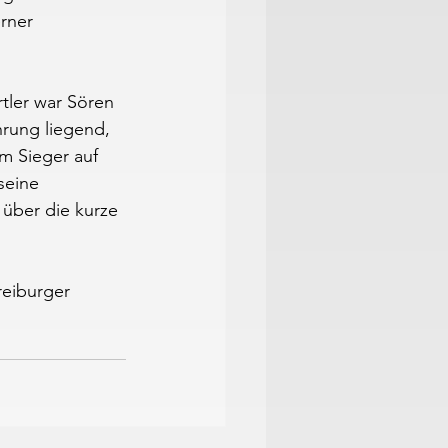
rner 
tler war Sören 
hrung liegend, 
m Sieger auf 
seine 
über die kurze 
reiburger 