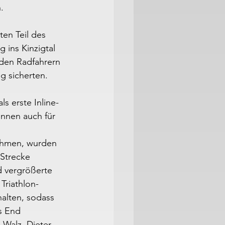
.
en Teil des 
 ins Kinzigtal 
den Radfahrern 
g sicherten.
s erste Inline-
nnen auch für
nahmen, wurden 
Strecke 
d vergrößerte 
Triathlon-
alten, sodass 
s End 
 Walz, Dieter 