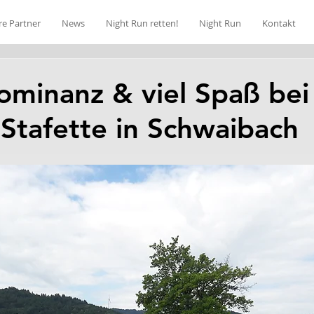
re Partner
News
Night Run retten!
Night Run
Kontakt
minanz & viel Spaß bei
tafette in Schwaibach