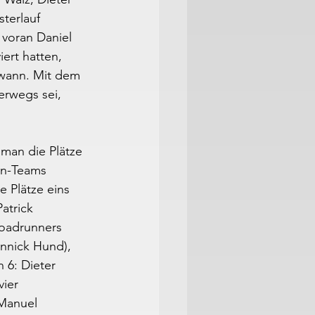
terlauf 
 voran Daniel 
iert hatten, 
wann. Mit dem 
erwegs sei, 
man die Plätze 
lon-Teams 
 Plätze eins 
atrick 
Roadrunners 
nnick Hund), 
 6: Dieter 
ier 
Manuel 