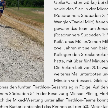
Geiler/Carsten Görke) bei 
sowie den Sieg in der Mixe
(Roadrunners Südbaden 2: N
Wangler/Daniel Mild) freuen.
gewann das Team um Jonas 
(Roadrunners Südbaden 1: M
Keil/Jonas Müller/Simon Mild
zwei Jahren mit seinen bei
Kollegen den Streckenrekor
hatte, mit über fünf Minute
Die Rekordzeit von 2015 wu
weiteres Mal unterboten und
Minuten verbessert. Gleichze
onas den fünften Triathlon-Gesamtsieg in Folge. Auf de
ers Südbaden 5“ in der Besetzung Michael Pfirsig, Flor
ch die Mixed-Wertung unter allen Triathlon-Teams konnt
chim Burkart entschied das Rennen auf der 500 Meter la