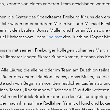
ten, konnte von einem anderen Team geschlagen werden
men die Skater des Speedteams Freiburg für uns den erst
 Jahr waren unter anderem Martin Keil und Michael Pfirsig
r mit den Läufern Jonas Müller und Florian Walz sowie 
uel Ehrhardt vom Team 
#heimat
 den Triathlon-Doppelsie
insam mit seinem Freiburger Kollegen Johannes Martin al
en Kilometer langen Skater-Runde kamen, begann das Re
. Alle Läufer, die alleine oder im Team am Duathlon teil
ufer des ersten Triathlon-Teams, Jonas Müller, auf die 
zte sich von Beginn an von den restlichen Läufern ab un
ines Teams „Roadrunners Südbaden 1“ auf die weiteren 
 Zahn und Patrick Brucker konnten den Abstand gering h
den nach ihm auf ihre Radfahrer Yannick Hund und Luka
äter kamen auch Natalie Wangler, Sören Hetzel, Florian