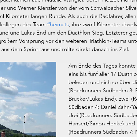
er und Werner Kienzler von der vom Schwaibacher Silves
f Kilometer langen Runde. Als auch die Radfahrer, allen
kollegen des Team 
#heimats
, ihre zwölf Kilometer absolv
Hund und Lukas End um den Duathlon-Sieg. Letzterer ge
 großem Vorsprung vor den weiteren Triathlon-Teams unt
 aus dem Sprint raus und rollte direkt danach ins Ziel.
Am Ende des Tages konnte 
eins bis fünf aller 17 Duath
belegen und sich so über die
(Roadrunners Südbaden 3: P
Brucker/Lukas End), zwei (
Südbaden 4: Daniel Zahn/Ya
drei (Roadrunners Südbaden
Hansert/Simon Henke) und v
(Roadrunners Südbaden 7: 