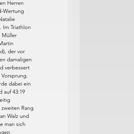
den Herren 
d-Wertung 
atalie 
 Im Triathlon 
Müller 
artin 
), der vor 
den damaligen 
d verbessert 
n Vorsprung. 
rde dabei ein 
 auf 43:19 
itig 
n zweiten Rang 
ian Walz und 
e man sich 
ngen 