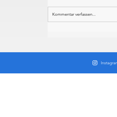
Kommentar verfassen...
Wangler & Müller am Loch
Lomond wieder auf dem
Podest
Instagr