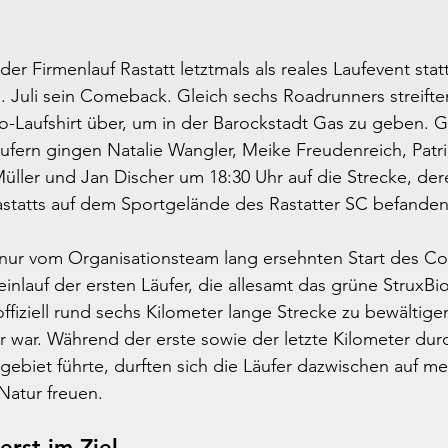
r Firmenlauf Rastatt letztmals als reales Laufevent statt
. Juli sein Comeback. Gleich sechs Roadrunners streifte
io-Laufshirt über, um in der Barockstadt Gas zu geben.
ufern gingen Natalie Wangler, Meike Freudenreich, Patri
üller und Jan Discher um 18:30 Uhr auf die Strecke, der
astatts auf dem Sportgelände des Rastatter SC befanden
nur vom Organisationsteam lang ersehnten Start des C
inlauf der ersten Läufer, die allesamt das grüne StruxBio
 offiziell rund sechs Kilometer lange Strecke zu bewältige
r war. Während der erste sowie der letzte Kilometer durc
biet führte, durften sich die Läufer dazwischen auf me
Natur freuen.
erst im Ziel