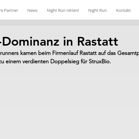
re Partner
News
Night Run retten!
Night Run
Kontakt
-Dominanz in Rastatt
runners kamen beim Firmenlauf Rastatt auf das Gesamtp
zu einem verdienten Doppelsieg für StruxBio.