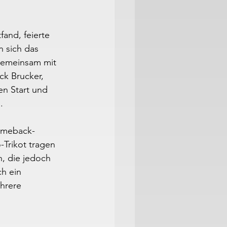
fand, feierte 
n sich das 
 Gemeinsam mit 
ck Brucker, 
en Start und 
.
omeback-
-Trikot tragen 
n, die jedoch 
h ein 
hrere 