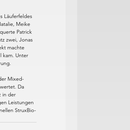
s Läuferfeldes 
atalie, Meike 
uerte Patrick 
atz zwei, Jonas 
ekt machte 
l kam. Unter 
rung.
der Mixed-
wertet. Da 
 in der 
gen Leistungen 
ellen StruxBio-