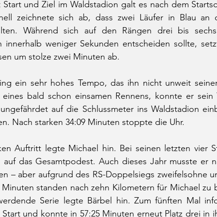
 Start und Ziel im Waldstadion galt es nach dem Starts
nell zeichnete sich ab, dass zwei Läufer in Blau an 
ollten. Während sich auf den Rängen drei bis sechs
h innerhalb weniger Sekunden entscheiden sollte, setzt
sen um stolze zwei Minuten ab.
ing ein sehr hohes Tempo, das ihn nicht unweit seiner 
tz eines bald schon einsamen Rennens, konnte er sein
 ungefährdet auf die Schlussmeter ins Waldstadion einb
ssen. Nach starken 34:09 Minuten stoppte die Uhr.
en Auftritt legte Michael hin. Bei seinen letzten vier St
 auf das Gesamtpodest. Auch dieses Jahr musste er nu
sen – aber aufgrund des RS-Doppelsiegs zweifelsohne ums
 Minuten standen nach zehn Kilometern für Michael zu b
erdende Serie legte Bärbel hin. Zum fünften Mal infol
tart und konnte in 57:25 Minuten erneut Platz drei in ih