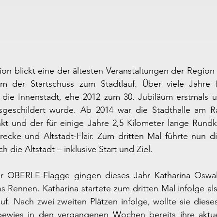
tion blickt eine der ältesten Veranstaltungen der Region 
im der Startschuss zum Stadtlauf. Über viele Jahre f
h die Innenstadt, ehe 2012 zum 30. Jubiläum erstmals u
sgeschildert wurde. Ab 2014 war die Stadthalle am R
t und der für einige Jahre 2,5 Kilometer lange Rundku
recke und Altstadt-Flair. Zum dritten Mal führte nun di
 die Altstadt – inklusive Start und Ziel.
der OBERLE-Flagge gingen dieses Jahr Katharina Oswald
 Rennen. Katharina startete zum dritten Mal infolge als 
f. Nach zwei zweiten Plätzen infolge, wollte sie dieses 
wies in den vergangenen Wochen bereits ihre aktuel