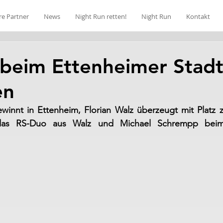
re Partner
News
Night Run retten!
Night Run
Kontakt
eim Ettenheimer Stadt
en
winnt in Ettenheim, Florian Walz überzeugt mit Platz z
das RS-Duo aus Walz und Michael Schrempp beim 