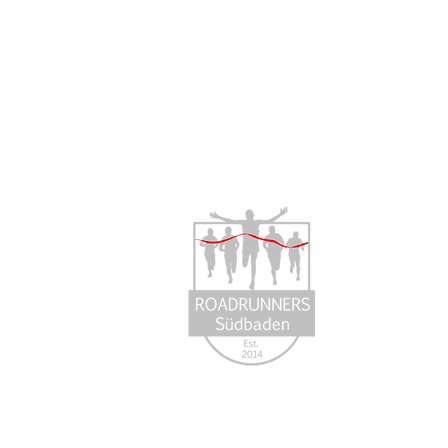
Über 
Aus Freun
2014 entst
Südbaden e
Freundscha
entwickelt.
Mehr erfa