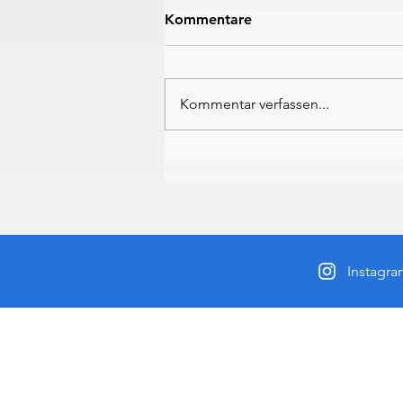
Kommentare
Kommentar verfassen...
Wangler & Müller am Loch
Lomond wieder auf dem
Podest
Instagr