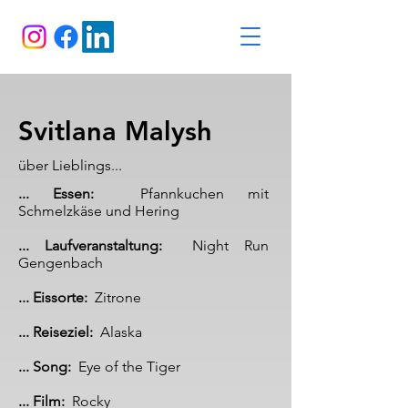
Svitlana Malysh
über Lieblings...
... Essen:
Pfannkuchen mit
Schmelzkäse und Hering
... Laufveranstaltung:
Night Run
Gengenbach
... Eissorte:
Zitrone
... Reiseziel:
Alaska
... Song:
Eye of the Tiger​​
... Film:
Rocky