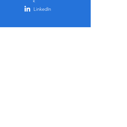
k
LinkedIn
Über Uns