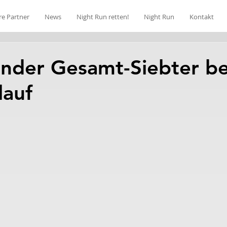
re Partner
News
Night Run retten!
Night Run
Kontakt
nder Gesamt-Siebter b
lauf