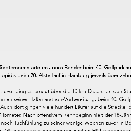
September starteten Jonas Bender beim 40. Golfparklauf
ippidis beim 20. Alsterlauf in Hamburg jeweils über zehn
zuvor ging es erneut über die 10-km-Distanz an den Sta
hmen seiner Halbmarathon-Vorbereitung, beim 40. Golfpar
 Auch dort gingen viele hundert Läufer auf die Strecke, d
Kilometer. Nach offensivem Rennbeginn hielt der 18-Jähr
 noch Tuchfühlung zu seiner wenige Wochen zuvor in Ber
it. Mit einer etwas langsameren zweiten Hälfte beendete