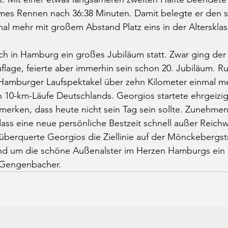
mes Rennen nach 36:38 Minuten. Damit belegte er den si
l mehr mit großem Abstand Platz eins in der Altersklas
uch in Hamburg ein großes Jubiläum statt. Zwar ging der A
uflage, feierte aber immerhin sein schon 20. Jubiläum. R
Hamburger Laufspektakel über zehn Kilometer einmal m
en 10-km-Läufe Deutschlands. Georgios startete ehrgeizig
erken, dass heute nicht sein Tag sein sollte. Zunehmen
ass eine neue persönliche Bestzeit schnell außer Reichwe
überquerte Georgios die Ziellinie auf der Mönckebergs
rund um die schöne Außenalster im Herzen Hamburgs ein
n Gengenbacher.