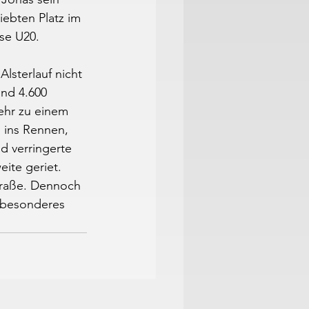
ebten Platz im 
se U20.
lsterlauf nicht 
und 4.600 
ehr zu einem 
 ins Rennen, 
d verringerte 
ite geriet. 
traße. Dennoch 
 besonderes 