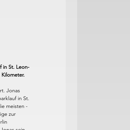
 in St. Leon-
 Kilometer.
rt. Jonas 
klauf in St. 
ie meisten - 
ige zur 
lin 
 Jonas sein 