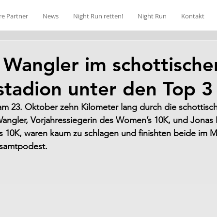
re Partner
News
Night Run retten!
Night Run
Kontakt
 Wangler im schottische
stadion unter den Top 3
am 23. Oktober zehn Kilometer lang durch die schottisc
angler, Vorjahressiegerin des Women’s 10K, und Jonas M
s 10K, waren kaum zu schlagen und finishten beide im Mu
samtpodest.