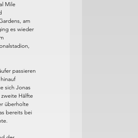
l Mile 
d 
 Gardens, am 
ing es wieder 
em 
onalstadion, 
äufer passieren 
hinauf 
te sich Jonas 
 zweite Hälfte 
er überholte 
s bereits bei 
nte.
nd der 