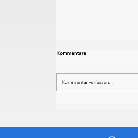
Kommentare
Kommentar verfassen...
Wangler & Müller am Loch
Lomond wieder auf dem
Podest