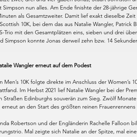
rt Simpson nun alles. Am Ende finishte der 28-jährige G
inuten als Gesamtzweiter. Damit lief exakt dieselbe Zeit 
ottish 10K, bei dem das aus Natalie Wangler, Patrick B
-Trio mit den Gesamtplätzen eins, sieben und drei übe
d Simpson konnte Jonas derweil zehn bzw. 14 Sekunden 
atalie Wangler erneut auf dem Podest
n Men’s 10K folgte direkte im Anschluss der Women’s 10
attfand. Im Herbst 2021 lief Natalie Wangler bei der Pre
 Straßen Edinburghs souverän zum Sieg. Zwölf Monate 
n erneut an den Start des größten reinen Frauenrennens
a Robertson und der Engländerin Rachelle Falloon bil
rungstrio. Mal zeigte sich Natalie an der Spitze, mal ein