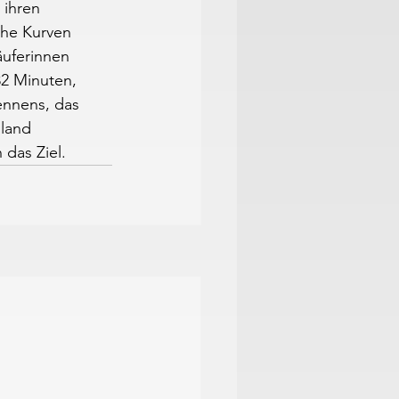
 ihren 
che Kurven 
äuferinnen 
32 Minuten, 
nnens, das 
land 
 das Ziel.