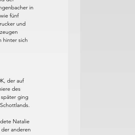
engenbacher in 
wie fünf 
rucker und 
rzeugen 
hinter sich 
K, der auf 
miere des 
später ging 
 Schottlands.
dete Natalie 
e der anderen 