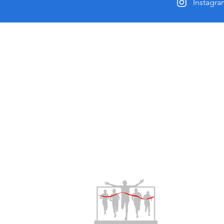
Instagr
Über 
Aus Freun
2014 entst