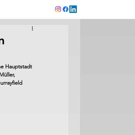
n
he Hauptstadt 
üller, 
rrayfield 