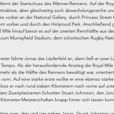
fernt der Startschuss des Männer-Rennens. Auf der Roya
 attraktive, aber gleichzeitig auch abwechslungsreiche un
ke vorbei an der National Gallery, durch Princess Street
ent vorbei und durch den Holyrood Park. Anschließend g
l Mile hinauf bevor es auf der zweiten Rennhälfte aus d
 zum Murrayfield Stadium, dem schottischen Rugby-Nati
eter führte Jonas das Läuferfeld an, dann ließ er zwei L
s Tempo. Als der herausfordernde Anstieg die Royal Mile 
mehr als die Hälfte des Rennens bewältigt war, orientier
vorn. Auf eine starke erste wollte er eine ebenso starke
hloss er nach rund sieben Kilometern nach vorne auf unt
dato Zweitplatzierten Schotten Stuart Johnston, den Jona
Kilometer-Meisterschaften knapp hinter sich lassen kon
tze zwei, drei und vier gaben Jonas, Stuart Johnston u