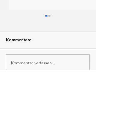
Kommentare
Kommentar verfassen...
Katharina Oswald läuft
Zahn und Hetze
beim Freiburg Triathlon
bezwingen Hitz
auf Platz drei
Ironman in Fran
Instagram
Faceboo
k
LinkedIn