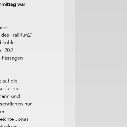
mittag war 
en-
des TrailRun21 
 kühle 
r 20,7 
f-Passagen 
auf die 
e für die 
hmann und 
sentlichen nur 
er 
eichte Jonas 
direkten 