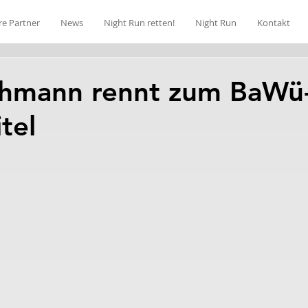
re Partner
News
Night Run retten!
Night Run
Kontakt
ehmann rennt zum BaWü-
tel