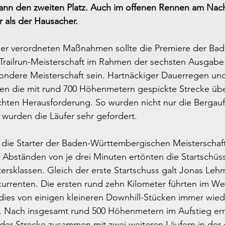
nn den zweiten Platz. Auch im offenen Rennen am Nach
r als der Hausacher.
der verordneten Maßnahmen sollte die Premiere der Bad
railrun-Meisterschaft im Rahmen der sechsten Ausgabe 
sondere Meisterschaft sein. Hartnäckiger Dauerregen und
n die mit rund 700 Höhenmetern gespickte Strecke übe
echten Herausforderung. So wurden nicht nur die Bergau
wurden die Läufer sehr gefordert.
die Starter der Baden-Württembergischen Meisterschaft 
n Abständen von je drei Minuten ertönten die Startschüss
tersklassen. Gleich der erste Startschuss galt Jonas Le
urrenten. Die ersten rund zehn Kilometer führten im We
dies von einigen kleineren Downhill-Stücken immer wied
 Nach insgesamt rund 500 Höhenmetern im Aufstieg err
der Strecke zusammen mit zwei weiteren Läufern in der 