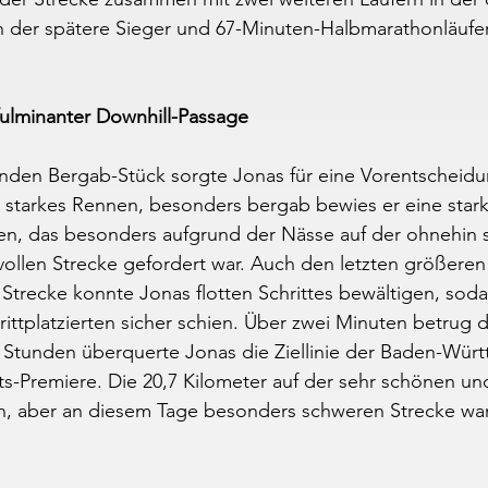
ch der spätere Sieger und 67-Minuten-Halbmarathonläufe
fulminanter Downhill-Passage
nden Bergab-Stück sorgte Jonas für eine Vorentscheidun
n starkes Rennen, besonders bergab bewies er eine star
en, das besonders aufgrund der Nässe auf der ohnehin 
ollen Strecke gefordert war. Auch den letzten größeren
r Strecke konnte Jonas flotten Schrittes bewältigen, soda
ttplatzierten sicher schien. Über zwei Minuten betrug die
2 Stunden überquerte Jonas die Ziellinie der Baden-Wür
fts-Premiere. Die 20,7 Kilometer auf der sehr schönen un
, aber an diesem Tage besonders schweren Strecke war 
.