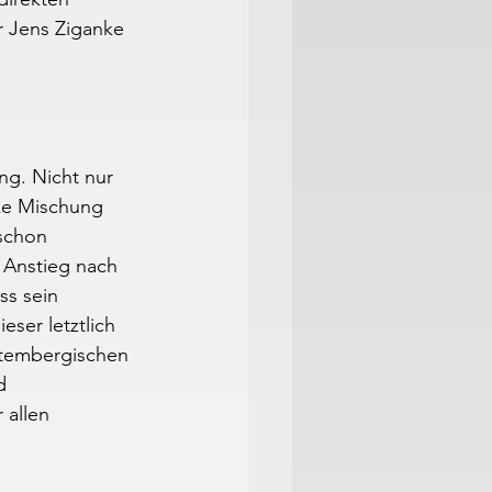
r Jens Ziganke 
g. Nicht nur 
ke Mischung 
schon 
 Anstieg nach 
ss sein 
ser letztlich 
ttembergischen 
d 
allen 