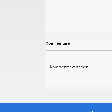
Kommentare
Kommentar verfassen...
Wangler & Müller am Loch
Lomond wieder auf dem
Podest