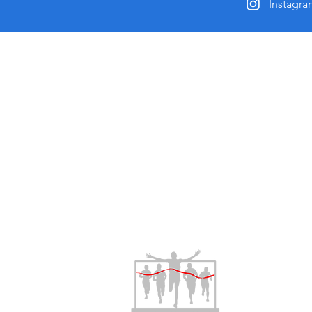
Instagr
Über 
Aus Freun
2014 entst