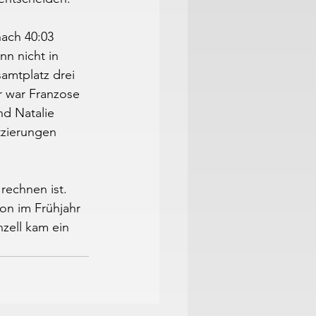
nach 40:03 
n nicht in 
amtplatz drei 
r war Franzose 
d Natalie 
zierungen 
rechnen ist. 
on im Frühjahr 
zell kam ein 