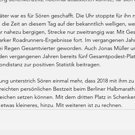
ter war es für Sören geschafft. Die Uhr stoppte für ihn 
die Zeit an diesem Tag auf der bekanntlich welligen, wen
 nahezu bergigen, Strecke nur zweitrangig war. Mit Ges
starker Roadrunners-Ergebnisse fort. Im vergangenen Jah
i Regen Gesamtvierter geworden. Auch Jonas Müller un
den vergangenen Jahren bereits fünf Gesamtpodest-Plat
ndistanz zur positiven Statistik beitragen.
tung unterstrich Sören einmal mehr, dass 2018 mit ihm zu 
reichten persönlichen Bestzeit beim Berliner Halbmarath
zeichen setzen können. Mit dem dritten Platz in Schenken
etwas kleineres, hinzu. Mit weiteren ist zu rechnen.