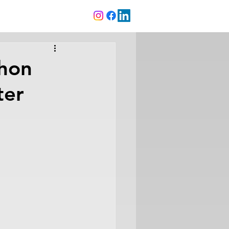
thon
ter