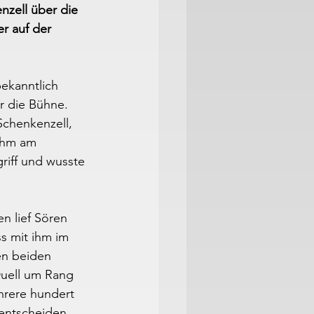
zell über die 
r auf der 
ekanntlich 
er die Bühne. 
Schenkenzell, 
nahm am 
iff und wusste 
 lief Sören 
s mit ihm im 
en beiden 
Duell um Rang 
hrere hundert 
 entscheiden.