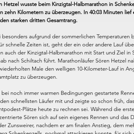
 Hetzel wusste beim Kinzigtal-Halbmarathon in Schenken
on zehn Kilometern zu überzeugen. In 40:03 Minuten lief e
 den starken dritten Gesamtrang.
i besonders aufgrund der sommerlichen Temperaturen b
für schnelle Zeiten ist, geht der ein oder andere Lauf üb
en auch der Kinzigtal-Halbmarathon mit Start und Ziel in 
inab nach Schiltach führt. Marathonläufer Sören Hetzel 
ederholten Male den welligen 10-Kilometer-Lauf in Angr
amtplatz zu überzeugen.
r bei noch immer warmen Bedingungen gestartete Rennen
den schnellsten Läufer mit und zeigte so schon früh, das
podest-Plätze heute zu rechnen sei. Während die erst
nzentrierte Sören sich auf sein eigenes Rennen und das 
 der Zunsweirer, nachdem er am finalen Anstieg, dem me
rg Schenkenzells, nochmal attackieren konnte, für sich