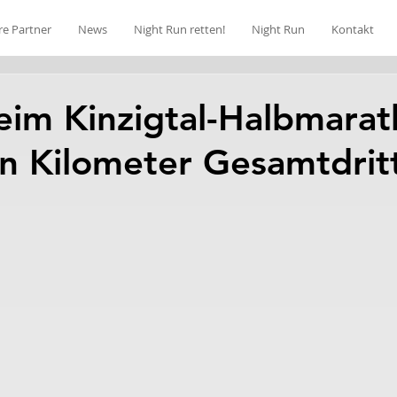
re Partner
News
Night Run retten!
Night Run
Kontakt
eim Kinzigtal-Halbmara
n Kilometer Gesamtdrit