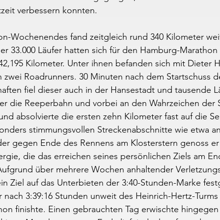
tzeit verbessern konnten.
on-Wochenendes fand zeitgleich rund 340 Kilometer weit
ber 33.000 Läufer hatten sich für den Hamburg-Marathon
n 42,195 Kilometer. Unter ihnen befanden sich mit Dieter 
h zwei Roadrunners. 30 Minuten nach dem Startschuss d
ften fiel dieser auch in der Hansestadt und tausende L
er die Reeperbahn und vorbei an den Wahrzeichen der S
nd absolvierte die ersten zehn Kilometer fast auf die 
sonders stimmungsvollen Streckenabschnitte wie etwa a
er gegen Ende des Rennens am Klosterstern genoss er 
ergie, die das erreichen seines persönlichen Ziels am En
 Aufgrund über mehrere Wochen anhaltender Verletzung
ein Ziel auf das Unterbieten der 3:40-Stunden-Marke fest
 nach 3:39:16 Stunden unweit des Heinrich-Hertz-Turms 
hon finishte. Einen gebrauchten Tag erwischte hingegen