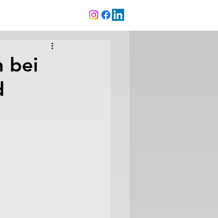
 bei
d