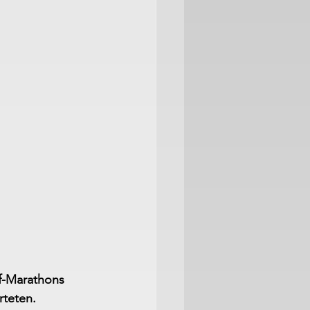
f-Marathons 
rteten.