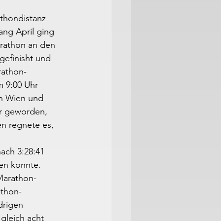
thondistanz 
ang April ging 
arathon an den 
gefinisht und 
rathon-
 9:00 Uhr 
in Wien und 
r geworden, 
en regnete es, 
 
ach 3:28:41 
en konnte. 
Marathon-
athon-
drigen 
leich acht 