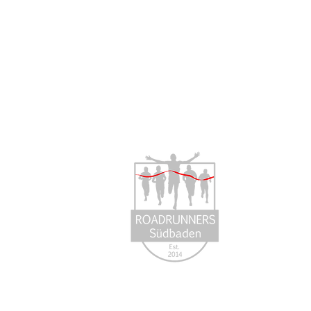
Über 
Aus Freun
2014 entst
Südbaden e
Freundscha
entwickelt.
Mehr erfa