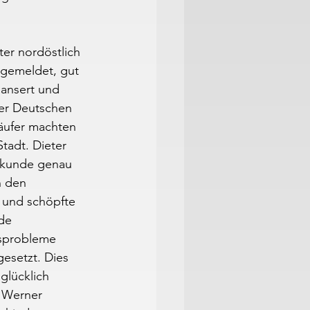
er nordöstlich 
 gemeldet, gut 
Hansert und 
er Deutschen 
äufer machten 
tadt. Dieter 
Sekunde genau 
n den 
und schöpfte 
de 
sprobleme 
gesetzt. Dies 
glücklich 
 Werner 