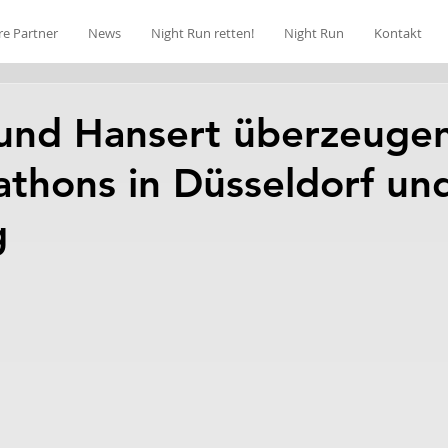
re Partner
News
Night Run retten!
Night Run
Kontakt
 und Hansert überzeugen
thons in Düsseldorf un
g