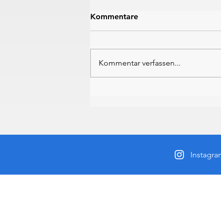
Kommentare
Kommentar verfassen...
Wangler & Müller am Loch
Lomond wieder auf dem
Podest
Instagr