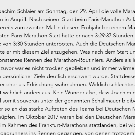
chim Schlaier am Sonntag, den 29. April die volle Mara
n in Angriff. Nach seinem Start beim Paris-Marathon Anf
bereits zum zweiten Mal in diesem Frühjahr bei einem M
ebten Paris-Marathon-Start hatte er nach 3:29:37 Stunden 
e von 3:30 Stunden unterboten. Auch die Deutschen Ma
te er mit diesem Ziel anzugehen. Was nach dem Start um
konstantes Rennen des Marathon-Routiniers. Anders als 
uvor war es nicht trocken geblieben und immer wärme
 persönlicher Ziele deutlich erschwert wurde. Stattdess
er eher als Erfrischung wahrnahmen. Wirklich schlechtes
 wahrlich anders aus. Kein Wunder also, dass Joachim n
d somit souverän unter der genannten Schallmauer bleib
er so an das starke Auftreten des Teams bei Deutschen 
nüpfen. Im Oktober 2017 waren bei den Deutschen Mar
 im Rahmen des Frankfurt-Marathons stattfanden, bei wi
oadrunners ins Rennen gegangen, von denen trotzdem g