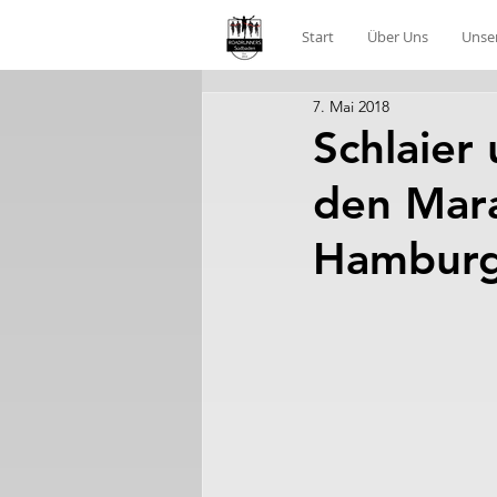
Start
Über Uns
Unse
7. Mai 2018
Schlaier
den Mara
Hambur